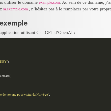
ais utiliser le domaine
. Au sein de ce domaine, j’
example.com
ez
, n’hésitez pas à le remplacer par votre prop
ia.example.com.
 exemple
’application utilisant ChatGPT d’OpenAI :
_KEY"
),
s
.
create
(
re de voyage pour visiter la Norvège"
,