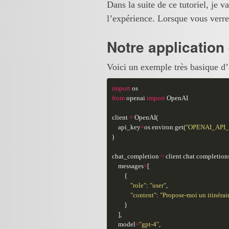
Dans la suite de ce tutoriel, je v
l’expérience. Lorsque vous verr
Notre application
Voici un exemple très basique d
import
os
from
openai
import
OpenAI
client
=
OpenAI
(
api_key
=
os
.
environ
.
get
(
"OPENAI_API
)
chat_completion
=
client
.
chat
.
completion
messages
=
[
{
"role"
:
"user"
,
"content"
:
"Propose-moi un itinérai
}
],
model
=
"gpt-4"
,