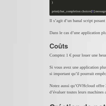
)
print
(
chat_completion
.
choices
[
0
]
.
message
Il s’agit d’un banal script posant
Dans le cas d’une application pl
Coûts
Comptez 1 € pour louer une heur
Si vous avez une application plus
si important qu’il pourrait empêc
Notez aussi qu’OVHcloud offre 20
d’évaluer toutes leurs machines 